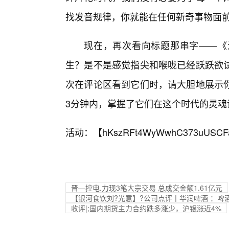
找发音规律，你就能在任何新奇事物面
现在，再次看向标题那串字——《
生？是不是感觉指尖和喉咙已经跃跃欲
次在评论区看到它们时，请大胆地展示
3分钟内，掌握了它们在这个时代的灵魂
活动：【
hKszRFt4WyWwhC373uUSCF
晋—控电.力现3笔大宗交易 总成交金额1.61亿元
【银河食饮刘?光意】?公司点评丨华润啤酒 ：啤
收评|;国内期货主力合约跌多涨少，沪银涨近4%