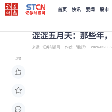
首页
快讯
要闻
股市
您当前的位置：
证券时报
>
公司
>
正文
涩涩五月天：那些年，
来源：证券时报网
作者：胡婉玲
2026-02-06 
点赞